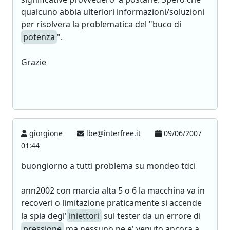
qualcuno abbia ulteriori informazioni/soluzioni
per risolvera la problematica del "buco di
potenza
".
Grazie
giorgione
lbe@interfree.it
09/06/2007
01:44
buongiorno a tutti problema su mondeo tdci
ann2002 con marcia alta 5 o 6 la macchina va in
recoveri o limitazione praticamente si accende
la spia degl'
iniettori
sul tester da un errore di
pressione
ma nessuno ne e' venuto ancora a