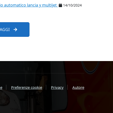
o automatico lancia y multijet
14/10/2024
SAGGI
e
Preferenze cookie
Privacy
Autore