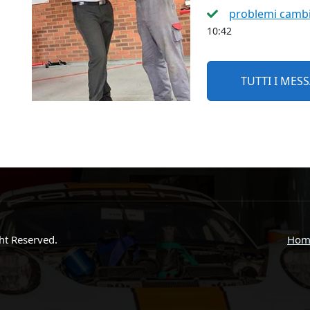
problemi cambi
10:42
TUTTI I MES
ght Reserved.
Hom