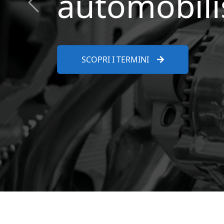
inseriti
Previous
VAI AL FORUM