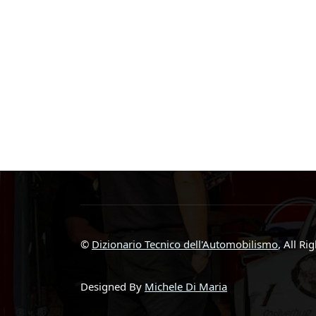
©
Dizionario Tecnico dell'Automobilismo
, All Ri
Designed By
Michele Di Maria