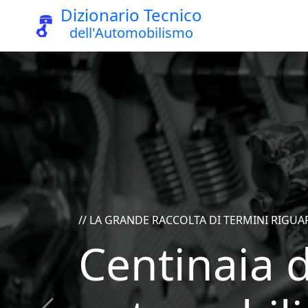
Dizionario Tecnico
dell'Automobilismo
// RICHIESTE E RISPOSTE //
Fai la tua
associata a