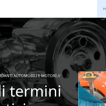
H
 domanda
i termini