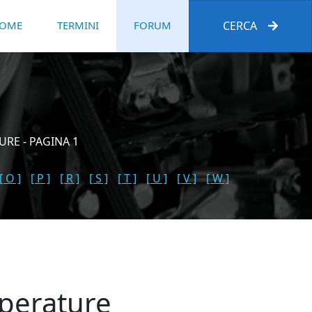
OME
TERMINI
FORUM
CERCA
URE - PAGINA 1
[ O ]
[ P ]
[ R ]
[ S ]
[ T ]
[ U ]
[ V ]
[ W ]
mperature