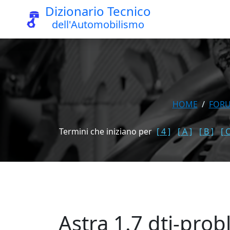
Dizionario Tecnico
dell'Automobilismo
HOME
FOR
Termini che iniziano per
[ 4 ]
[ A ]
[ B ]
[ C
Astra 1.7 dti-pro