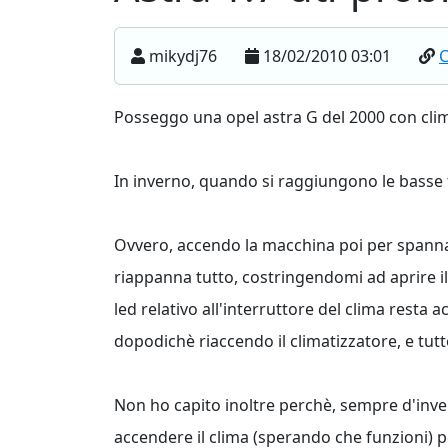
mikydj76
18/02/2010 03:01
Posseggo una opel astra G del 2000 con cl
In inverno, quando si raggiungono le basse t
Ovvero, accendo la macchina poi per spannare
riappanna tutto, costringendomi ad aprire i
led relativo all'interruttore del clima resta
dopodichè riaccendo il climatizzatore, e tut
Non ho capito inoltre perchè, sempre d'inver
accendere il clima (sperando che funzioni) 