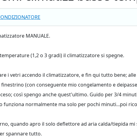
CONDIZIONATORE
imatizzatore MANUALE.
emperature (1,2 o 3 gradi) il climatizzatore si spegne.
 i vetri accendo il climatizzatore, e fin qui tutto bene; all
l finestrino (con conseguente mio congelamento e deipassegg
 acceso; così spengo anche quest'ultimo. Guido per 3/4 minuti 
to funziona normalmente ma solo per pochi minuti...poi ricom
no, quando apro il solo deflettore ad aria calda/tiepida mi
per spannare tutto.