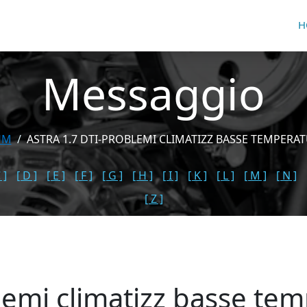
H
Messaggio
UM
ASTRA 1.7 DTI-PROBLEMI CLIMATIZZ BASSE TEMPERAT
 ]
[ D ]
[ E ]
[ F ]
[ G ]
[ H ]
[ I ]
[ K ]
[ L ]
[ M ]
[ N ]
[ Z ]
blemi climatizz basse te