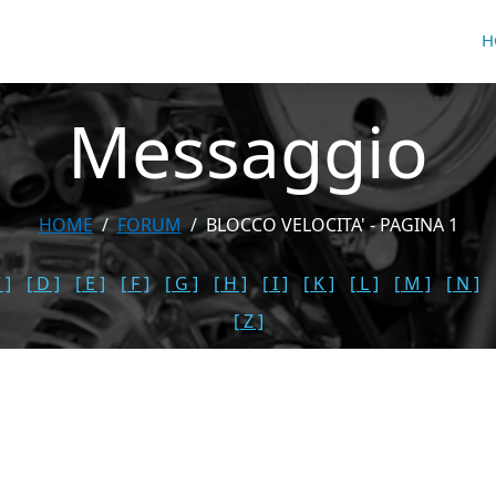
H
Messaggio
HOME
FORUM
BLOCCO VELOCITA' - PAGINA 1
 ]
[ D ]
[ E ]
[ F ]
[ G ]
[ H ]
[ I ]
[ K ]
[ L ]
[ M ]
[ N ]
[ Z ]