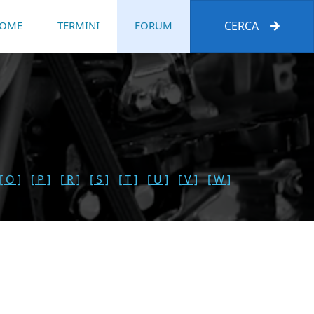
OME
TERMINI
FORUM
CERCA
[ O ]
[ P ]
[ R ]
[ S ]
[ T ]
[ U ]
[ V ]
[ W ]