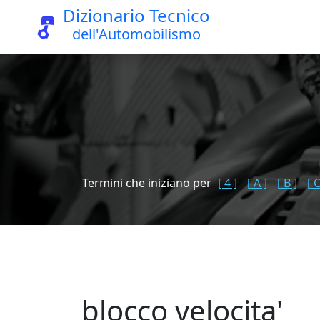
Dizionario Tecnico
dell'Automobilismo
Termini che iniziano per
[ 4 ]
[ A ]
[ B ]
[ C
blocco velocita'