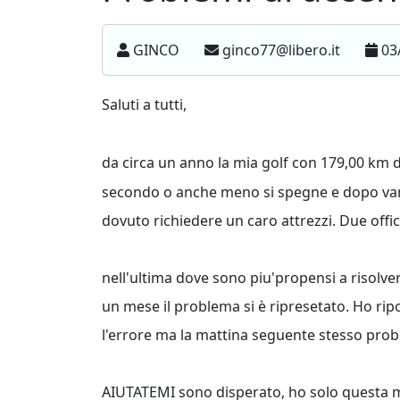
GINCO
ginco77@libero.it
03
Saluti a tutti,
da circa un anno la mia golf con 179,00 km 
secondo o anche meno si spegne e dopo vari t
dovuto richiedere un caro attrezzi. Due off
nell'ultima dove sono piu'propensi a risolve
un mese il problema si è ripresetato. Ho r
l'errore ma la mattina seguente stesso pro
AIUTATEMI sono disperato, ho solo questa m