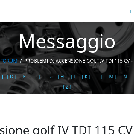
H
Messaggio
FORUM
PROBLEMI DI ACCENSIONE GOLF IV TDI 115 CV -
 ]
[ D ]
[ E ]
[ F ]
[ G ]
[ H ]
[ I ]
[ K ]
[ L ]
[ M ]
[ N ]
[ Z ]
sione golf IV TDI 115 CV