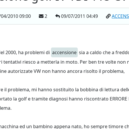
/04/2010 09:00
2
09/07/2011 04:49
ACCENS
del 2000, ha problemi di
accensione
sia a caldo che a fredd
entativi riesco a metterla in moto. Per ben tre volte non n
icine autorizzate VW non hanno ancora risolto il problema,
re il problema, mi hanno sostituito la bobbina di lettura del
iportato la golf e tramite diagnosi hanno riscontrato ERR
blema.
acchina ed un bambino appena nato, ho sempre timore che c