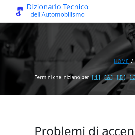
Dizionario Tecnico
dell'Automobilismo
HOME
Termini che iniziano per
[ 4 ]
[ A ]
[ B ]
[ C
Problemi di accen