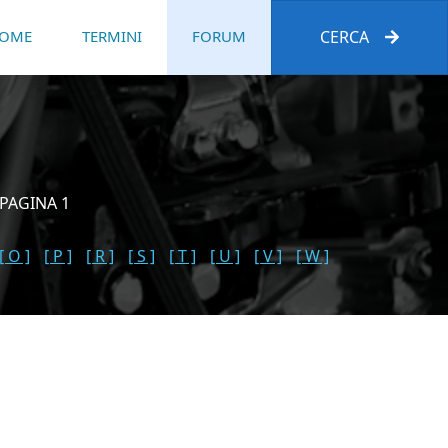
OME
TERMINI
FORUM
CERCA
 PAGINA 1
[ O ]
[ P ]
[ R ]
[ S ]
[ T ]
[ U ]
[ V ]
[ W ]