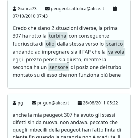
Gianca73
peugeot.cattolica@alice.it
07/10/2010 07:43
Credo che siano 2 situazioni diverse, la prima
307 ha rotto la
turbina
con conseguente
fuoriuscita di
olio
dalla stessa verso lo
scarico
andando ad impregnare sia il FAP che la
valvola
egr, il prezzo penso sia giusto, mentre la
seconda ha un
sensore
di posizione del turbo
montato su di esso che non funziona più bene
pg
pi_gun@alice.it
26/08/2011 05:22
anche la mia peugeot 307 ha avuto gli stessi
difetti sin da nuova. non andava. peccato che
quegli imbecilli della peugeot han fatto finta di
niente fin quando la garanzia non è scaduta. li