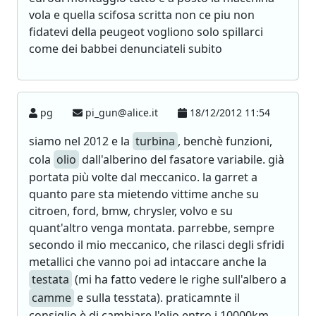
vola e quella scifosa scritta non ce piu non
fidatevi della peugeot vogliono solo spillarci
come dei babbei denunciateli subito
pg
pi_gun@alice.it
18/12/2012 11:54
siamo nel 2012 e la
turbina
, benchè funzioni,
cola
olio
dall'alberino del fasatore variabile. già
portata più volte dal meccanico. la garret a
quanto pare sta mietendo vittime anche su
citroen, ford, bmw, chrysler, volvo e su
quant'altro venga montata. parrebbe, sempre
secondo il mio meccanico, che rilasci degli sfridi
metallici che vanno poi ad intaccare anche la
testata
(mi ha fatto vedere le righe sull'albero a
camme
e sulla tesstata). praticamnte il
consiglio è di cambiare l'olio entro i 10000km.