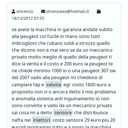
vincenzo
stronzosex@hotmail.it
18/12/2012 07:55
se avete la macchina in garanzia andate subito
alla peugeot col fucile in mano sono tutti
imbroglioni che rubano soldi a strozzo quello
che dicono non e mai vero se da un meccanico
privato molto meglio di quello della peugeot ti
dice la verita e il costo e 200 euro la peugeot te
ne chiede minimo 1000 io o una peugeot 307 sw
del 2007 vado alla peugeot mi chiedono di
campiare fap e
valvola
egr costo 1600 euro a
proposito non vi o ancora detto il mio problema
e anomalia sistema anti inguinamento io non
sono convinto e vado da un meccanico privato
sai cosa mi a detto
sensore
che distribuisce
nafta nei
iniettori
costo sensore 29 euro piu 20
eurodi montaggio tutto e a posto la macchina