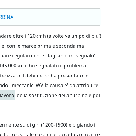
RBINA
dare oltre i 120kmh (a volte va un po di piu')
te e' con le marce prima e seconda ma
tuare regolarmente i tagliandi mi segnalo'
i 145.000km e ho segnalato il problema
terizzato il debimetro ha presentato lo
do i meccanici WV la causa e' da attribuire
lavoro
della sostituzione della turbina e poi
mente su di giri (1200-1500) e pigiando il
tutto ok. Tale cosa mi e' accaduta circa tre