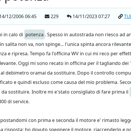
14/12/2006 06:45
229
14/11/2023 07:27
TU
i in calo di
potenza
. Spesso in autostrada non riesco ad an
n salita non va, non spinge... l'unica spinta ancora rilevan
a e ripresa. Tempo fa l'officina WV in cui mi reco per effet
levante. Oggi mi sono recato in officina per il tagliando de
 al debimetro oramai da sostituire. Dopo il controllo compu
ificato e quindi escluso come causa del mio problema. Secon
 da sostituire. Inoltre mi e'stato consigliato di fare prima il
300 di service.
spostandomi con prima e seconda il motore e' rimasto legger
risposta; ho dovuto spegnere il motore, riaccenderlo e poi 