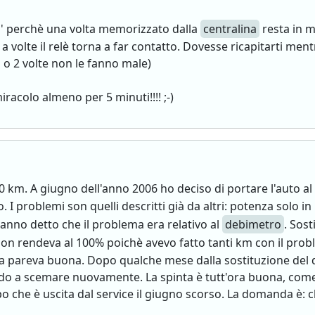
' perchè una volta memorizzato dalla
centralina
resta in m
a volte il relè torna a far contatto. Dovesse ricapitarti men
 o 2 volte non le fanno male)
racolo almeno per 5 minuti!!!! ;-)
0 km. A giugno dell'anno 2006 ho deciso di portare l'auto al 
 I problemi son quelli descritti già da altri: potenza solo i
hanno detto che il problema era relativo al
debimetro
. Sost
on rendeva al 100% poichè avevo fatto tanti km con il probl
areva buona. Dopo qualche mese dalla sostituzione del d
do a scemare nuovamente. La spinta è tutt'ora buona, come 
he è uscita dal service il giugno scorso. La domanda è: ch