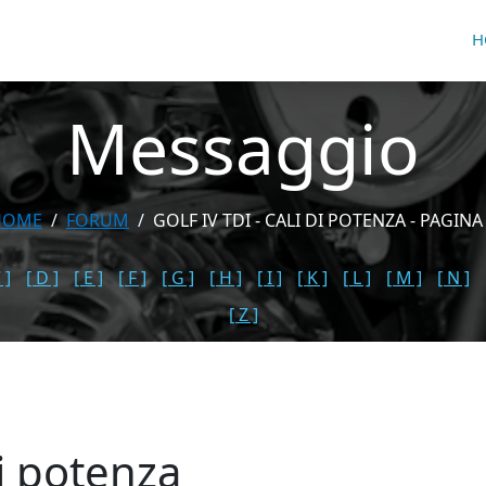
H
Messaggio
HOME
FORUM
GOLF IV TDI - CALI DI POTENZA - PAGINA
 ]
[ D ]
[ E ]
[ F ]
[ G ]
[ H ]
[ I ]
[ K ]
[ L ]
[ M ]
[ N ]
[ Z ]
di potenza