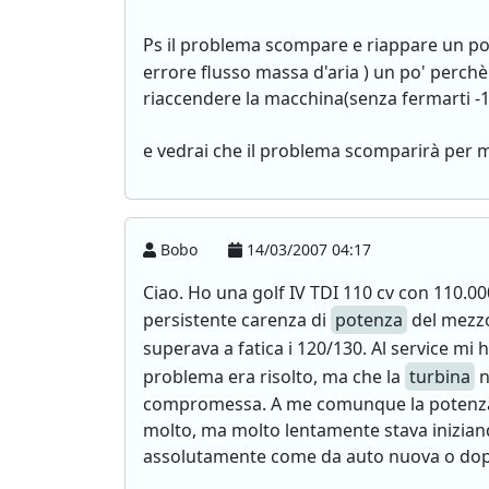
Ps il problema scompare e riappare un po
errore flusso massa d'aria ) un po' perchè 
riaccendere la macchina(senza fermarti -1
e vedrai che il problema scomparirà per mi
Bobo
14/03/2007 04:17
Ciao. Ho una golf IV TDI 110 cv con 110.00
persistente carenza di
potenza
del mezzo.
superava a fatica i 120/130. Al service mi 
problema era risolto, ma che la
turbina
n
compromessa. A me comunque la potenza p
molto, ma molto lentamente stava inizian
assolutamente come da auto nuova o dopo c