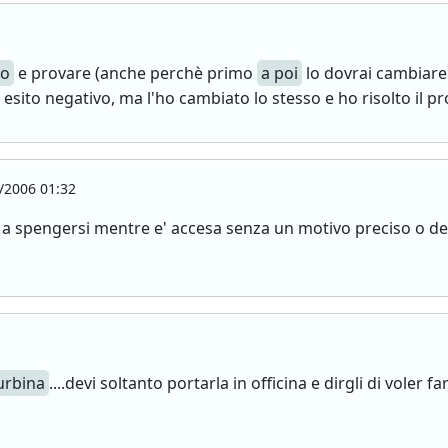
ro
e provare (anche perchè primo
a poi
lo dovrai cambiare 
sito negativo, ma l'ho cambiato lo stesso e ho risolto il p
/2006 01:32
cia a spengersi mentre e' accesa senza un motivo preciso o
urbina
....devi soltanto portarla in officina e dirgli di voler f