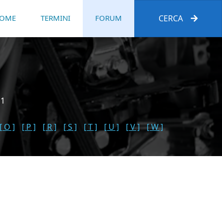
OME
TERMINI
FORUM
CERCA
 1
[ O ]
[ P ]
[ R ]
[ S ]
[ T ]
[ U ]
[ V ]
[ W ]