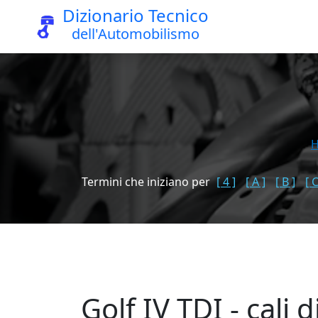
Dizionario Tecnico
dell'Automobilismo
Termini che iniziano per
[ 4 ]
[ A ]
[ B ]
[ C
Golf IV TDI - cali 