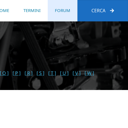
OME
TERMINI
FORUM
CERCA
[ O ]
[ P ]
[ R ]
[ S ]
[ T ]
[ U ]
[ V ]
[ W ]