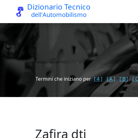
Dizionario Tecnico
dell'Automobilismo
Termini che iniziano per
[ 4 ]
[ A ]
[ B ]
[ C
Zafira dti