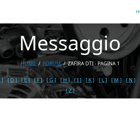
H
Messaggio
HOME
FORUM
ZAFIRA DTI - PAGINA 1
 ]
[ D ]
[ E ]
[ F ]
[ G ]
[ H ]
[ I ]
[ K ]
[ L ]
[ M ]
[ N ]
[ Z ]