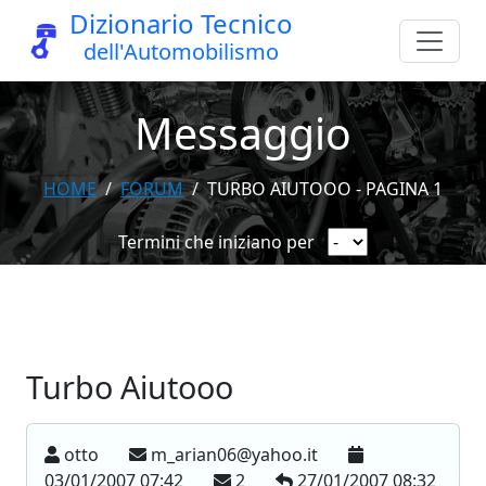
Dizionario Tecnico
dell'Automobilismo
Messaggio
HOME
FORUM
TURBO AIUTOOO - PAGINA 1
Termini che iniziano per
Turbo Aiutooo
otto
m_arian06@yahoo.it
03/01/2007 07:42
2
27/01/2007 08:32