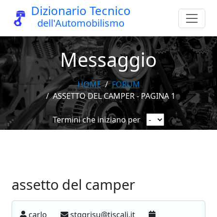
Dizionario Tecnico
dell'Automobilismo
Messaggio
HOME
FORUM
ASSETTO DEL CAMPER - PAGINA 1
Termini che iniziano per
assetto del camper
carlo
stggrisu@tiscali.it