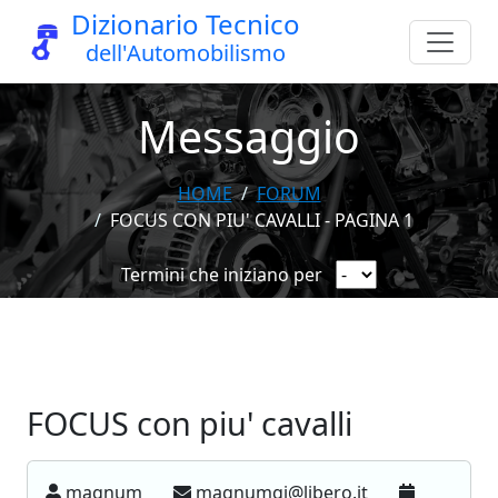
Dizionario Tecnico
dell'Automobilismo
Messaggio
HOME
FORUM
FOCUS CON PIU' CAVALLI - PAGINA 1
Termini che iniziano per
FOCUS con piu' cavalli
magnum
magnumgi@libero.it