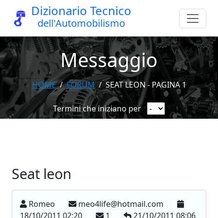
Dizionario Tecnico
dell'Automobilismo
Messaggio
HOME
FORUM
SEAT LEON - PAGINA 1
Termini che iniziano per
Seat leon
Romeo
meo4life@hotmail.com
18/10/2011 02:20
1
21/10/2011 08:06