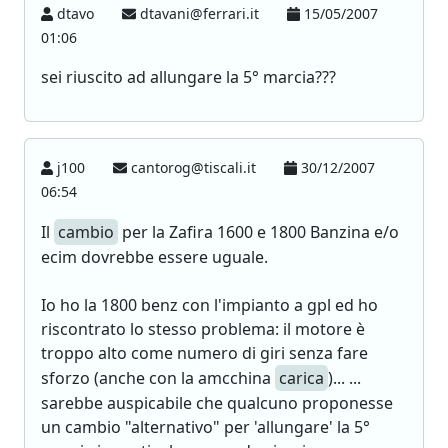
dtavo
dtavani@ferrari.it
15/05/2007
01:06
sei riuscito ad allungare la 5° marcia???
j100
cantorog@tiscali.it
30/12/2007
06:54
Il
cambio
per la Zafira 1600 e 1800 Banzina e/o
ecim dovrebbe essere uguale.
Io ho la 1800 benz con l'impianto a gpl ed ho
riscontrato lo stesso problema: il motore è
troppo alto come numero di giri senza fare
sforzo (anche con la amcchina
carica
)... ...
sarebbe auspicabile che qualcuno proponesse
un cambio "alternativo" per 'allungare' la 5°