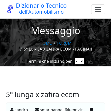
Dizionario Tecnico
dell'Automobilismo
Messaggio
HOME
FORUM
5° LUNGA X ZAFIRA ECOM - PAGINA 1
Termini che iniziano per
5° lunga x zafira ecom
sandro
smarinangeli@jumpy.it