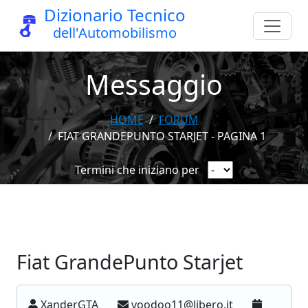
Dizionario Tecnico
dell'Automobilismo
Messaggio
HOME
FORUM
FIAT GRANDEPUNTO STARJET - PAGINA 1
Termini che iniziano per
Fiat GrandePunto Starjet
XanderGTA
voodoo11@libero.it