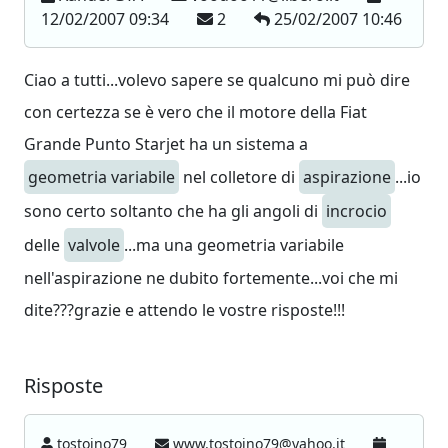
12/02/2007 09:34
2
25/02/2007 10:46
Ciao a tutti...volevo sapere se qualcuno mi può dire
con certezza se è vero che il motore della Fiat
Grande Punto Starjet ha un sistema a
geometria variabile
nel colletore di
aspirazione
...io
sono certo soltanto che ha gli angoli di
incrocio
delle
valvole
...ma una geometria variabile
nell'aspirazione ne dubito fortemente...voi che mi
dite???grazie e attendo le vostre risposte!!!
Risposte
tostoino79
www.tostoino79@yahoo.it