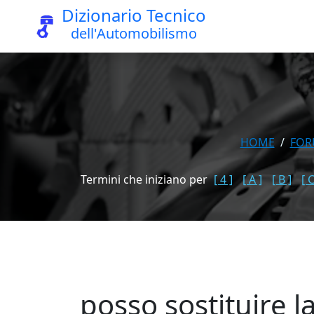
Dizionario Tecnico
dell'Automobilismo
HOME
FO
Termini che iniziano per
[ 4 ]
[ A ]
[ B ]
[ C
posso sostituire l