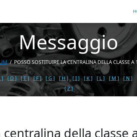
H
Messaggio
RUM
POSSO SOSTITUIRE LA CENTRALINA DELLA CLASSE A 1
 ]
[ D ]
[ E ]
[ F ]
[ G ]
[ H ]
[ I ]
[ K ]
[ L ]
[ M ]
[ N ]
[ Z ]
a centralina della classe 