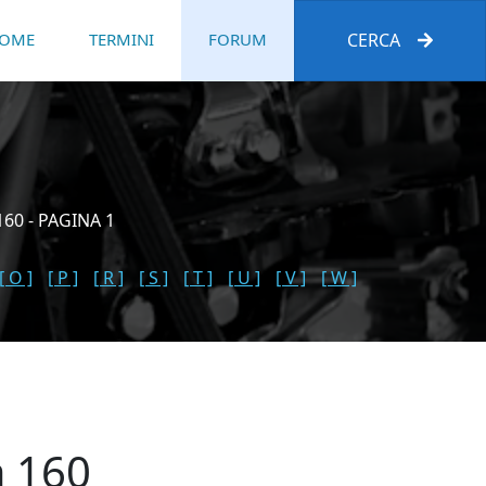
OME
TERMINI
FORUM
CERCA
60 - PAGINA 1
[ O ]
[ P ]
[ R ]
[ S ]
[ T ]
[ U ]
[ V ]
[ W ]
a 160