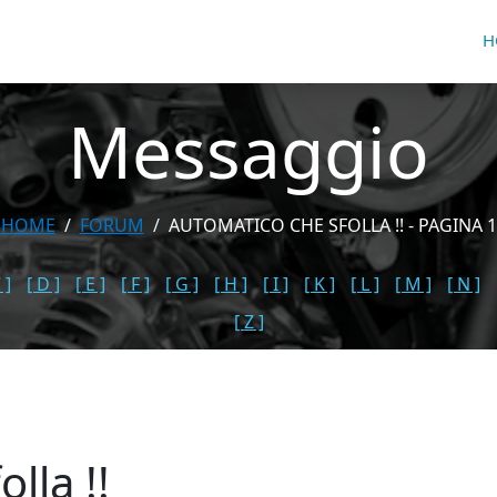
H
Messaggio
HOME
FORUM
AUTOMATICO CHE SFOLLA !! - PAGINA 1
 ]
[ D ]
[ E ]
[ F ]
[ G ]
[ H ]
[ I ]
[ K ]
[ L ]
[ M ]
[ N ]
[ Z ]
lla !!