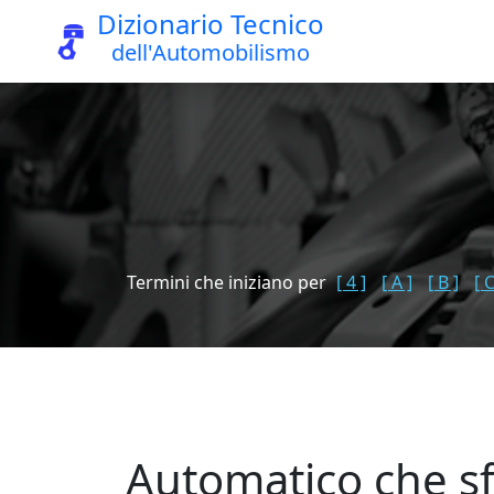
Dizionario Tecnico
dell'Automobilismo
Termini che iniziano per
[ 4 ]
[ A ]
[ B ]
[ C
Automatico che sfo