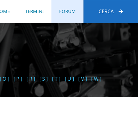
OME
TERMINI
FORUM
CERCA
[ O ]
[ P ]
[ R ]
[ S ]
[ T ]
[ U ]
[ V ]
[ W ]