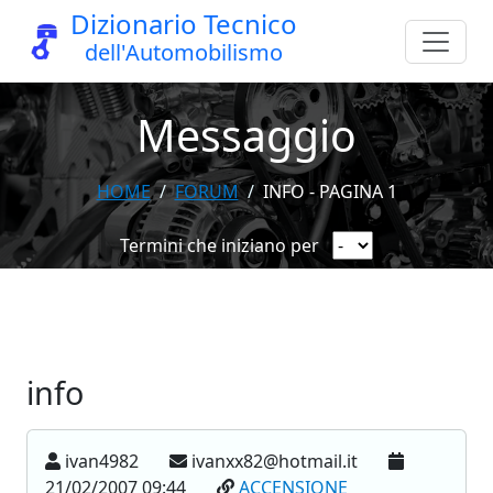
Dizionario Tecnico
dell'Automobilismo
Messaggio
HOME
FORUM
INFO - PAGINA 1
Termini che iniziano per
info
ivan4982
ivanxx82@hotmail.it
21/02/2007 09:44
ACCENSIONE