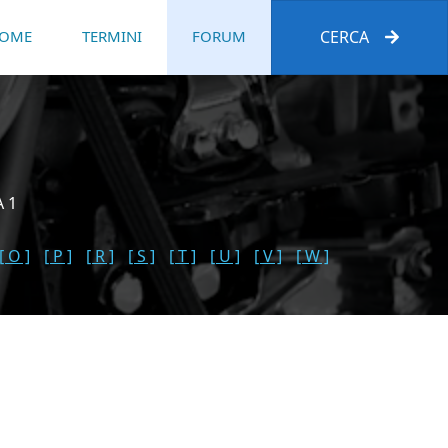
OME
TERMINI
FORUM
CERCA
A 1
[ O ]
[ P ]
[ R ]
[ S ]
[ T ]
[ U ]
[ V ]
[ W ]