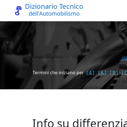
Dizionario Tecnico
dell'Automobilismo
H
Termini che iniziano per
[ 4 ]
[ A ]
[ B ]
[ C
Info su differenzi