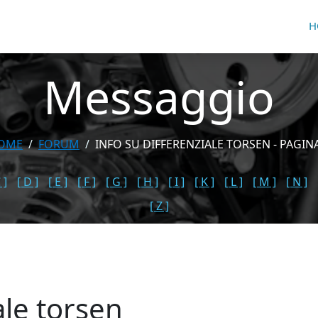
H
Messaggio
OME
FORUM
INFO SU DIFFERENZIALE TORSEN - PAGIN
 ]
[ D ]
[ E ]
[ F ]
[ G ]
[ H ]
[ I ]
[ K ]
[ L ]
[ M ]
[ N ]
[ Z ]
ale torsen