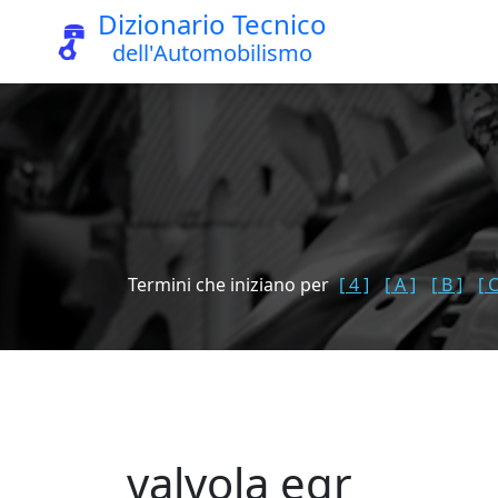
Dizionario Tecnico
dell'Automobilismo
Termini che iniziano per
[ 4 ]
[ A ]
[ B ]
[ C
valvola egr