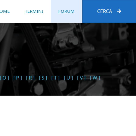
OME
TERMINI
FORUM
CERCA
[ O ]
[ P ]
[ R ]
[ S ]
[ T ]
[ U ]
[ V ]
[ W ]