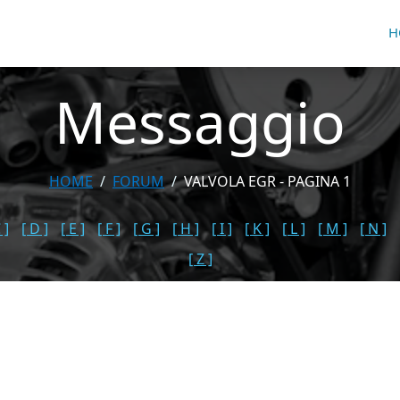
H
Messaggio
HOME
FORUM
VALVOLA EGR - PAGINA 1
 ]
[ D ]
[ E ]
[ F ]
[ G ]
[ H ]
[ I ]
[ K ]
[ L ]
[ M ]
[ N ]
[ Z ]