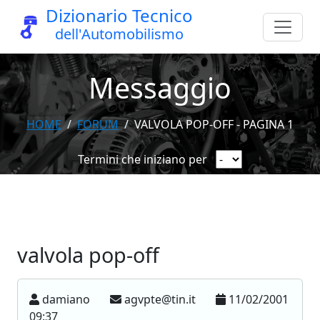
Dizionario Tecnico
dell'Automobilismo
Messaggio
HOME
FORUM
VALVOLA POP-OFF - PAGINA 1
Termini che iniziano per
valvola pop-off
damiano
agvpte@tin.it
11/02/2001
09:37