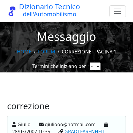
Dizionario Tecnico
dell'Automobilismo
Messaggio
HOME
FORUM
CORREZIONE - PAGINA 1
Termini che iniziano per
correzione
Giulio
giuliooo@hotmail.com
28/03/2007 10:35
GRADI FARENHEIT