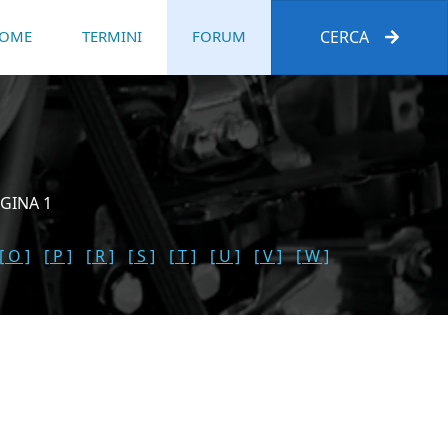
OME
TERMINI
FORUM
CERCA
GINA 1
[ O ]
[ P ]
[ R ]
[ S ]
[ T ]
[ U ]
[ V ]
[ W ]