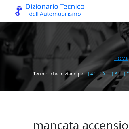
Dizionario Tecnico
dell'Automobilismo
HOME
Termini che iniziano per
[ 4 ]
[ A ]
[ B ]
[ C
mancata accensio