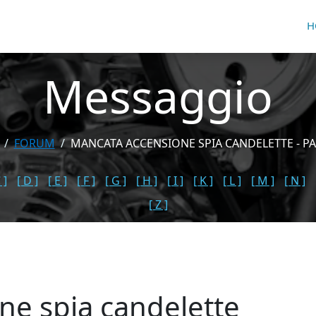
H
Messaggio
FORUM
MANCATA ACCENSIONE SPIA CANDELETTE - PA
 ]
[ D ]
[ E ]
[ F ]
[ G ]
[ H ]
[ I ]
[ K ]
[ L ]
[ M ]
[ N ]
[ Z ]
ne spia candelette