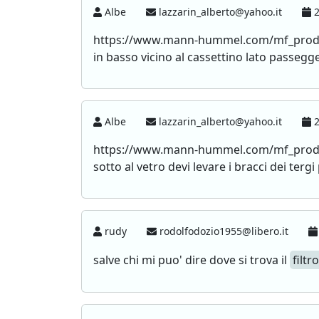
Albe
lazzarin_alberto@yahoo.it
2
https://www.mann-hummel.com/mf_prodkata
in basso vicino al cassettino lato passegge
Albe
lazzarin_alberto@yahoo.it
2
https://www.mann-hummel.com/mf_prodkata_
sotto al vetro devi levare i bracci dei ter
rudy
rodolfodozio1955@libero.it
salve chi mi puo' dire dove si trova il
filtr