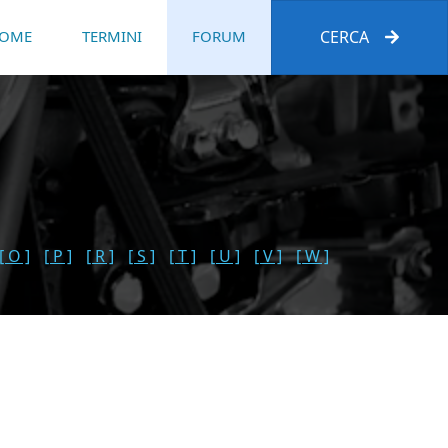
OME
TERMINI
FORUM
CERCA
[ O ]
[ P ]
[ R ]
[ S ]
[ T ]
[ U ]
[ V ]
[ W ]