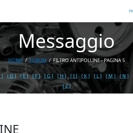
H
Messaggio
HOME
FORUM
FILTRO ANTIPOLLINE - PAGINA 5
 ]
[ D ]
[ E ]
[ F ]
[ G ]
[ H ]
[ I ]
[ K ]
[ L ]
[ M ]
[ N ]
[ Z ]
INE