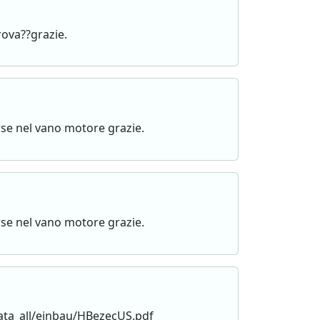
rova??grazie.
rse nel vano motore grazie.
rse nel vano motore grazie.
kata_all/einbau/HBezecUS.pdf