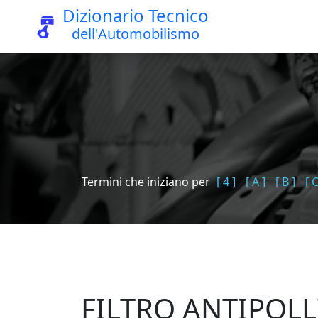
Dizionario Tecnico
dell'Automobilismo
Termini che iniziano per
[ 4 ]
[ A ]
[ B ]
[ C
FILTRO ANTIPOLL