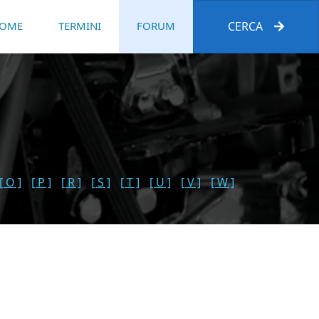
OME
TERMINI
FORUM
CERCA
[ O ]
[ P ]
[ R ]
[ S ]
[ T ]
[ U ]
[ V ]
[ W ]