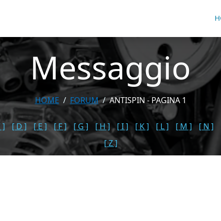
H
Messaggio
HOME
FORUM
ANTISPIN - PAGINA 1
 ]
[ D ]
[ E ]
[ F ]
[ G ]
[ H ]
[ I ]
[ K ]
[ L ]
[ M ]
[ N ]
[ Z ]