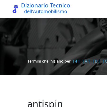
Dizionario Tecnico
dell'Automobilismo
Termini che iniziano per
[ 4 ]
[ A ]
[ B ]
[ C
antispin