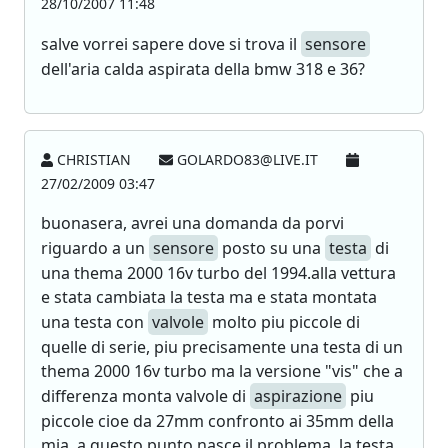
28/10/2007 11:48
salve vorrei sapere dove si trova il
sensore
dell'aria calda aspirata della bmw 318 e 36?
CHRISTIAN
GOLARDO83@LIVE.IT
27/02/2009 03:47
buonasera, avrei una domanda da porvi
riguardo a un
sensore
posto su una
testa
di
una thema 2000 16v turbo del 1994.alla vettura
e stata cambiata la testa ma e stata montata
una testa con
valvole
molto piu piccole di
quelle di serie, piu precisamente una testa di un
thema 2000 16v turbo ma la versione "vis" che a
differenza monta valvole di
aspirazione
piu
piccole cioe da 27mm confronto ai 35mm della
mia, a questo punto nasce il problema. la testa