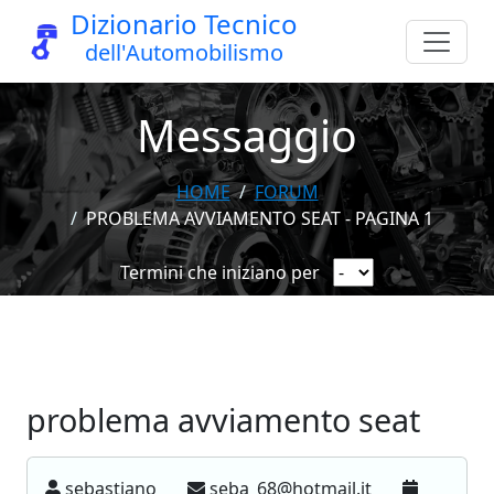
Dizionario Tecnico
dell'Automobilismo
Messaggio
HOME
FORUM
PROBLEMA AVVIAMENTO SEAT - PAGINA 1
Termini che iniziano per
problema avviamento seat
sebastiano
seba_68@hotmail.it