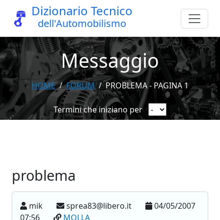
Dizionario Tecnico
dell'Automobilismo
Messaggio
HOME
FORUM
PROBLEMA - PAGINA 1
Termini che iniziano per
problema
mik
sprea83@libero.it
04/05/2007
07:56
MOLLA