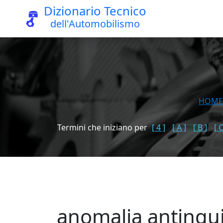
Dizionario Tecnico
dell'Automobilismo
HOME
Termini che iniziano per
[ 4 ]
[ A ]
[ B ]
[ C
anomalia antinqu