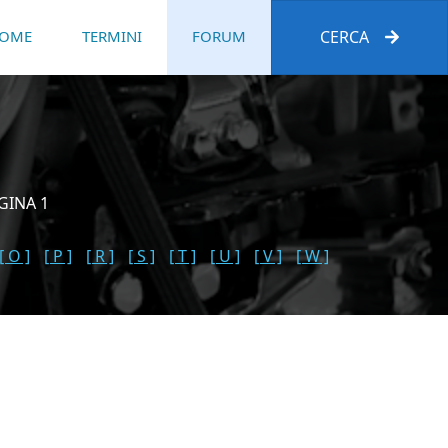
OME
TERMINI
FORUM
CERCA
GINA 1
[ O ]
[ P ]
[ R ]
[ S ]
[ T ]
[ U ]
[ V ]
[ W ]