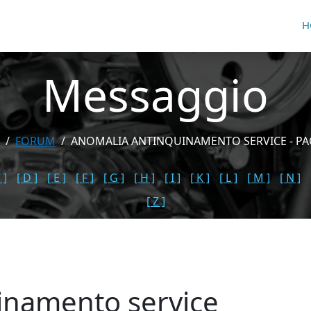
H
Messaggio
FORUM
ANOMALIA ANTINQUINAMENTO SERVICE - PA
 ]
[ D ]
[ E ]
[ F ]
[ G ]
[ H ]
[ I ]
[ K ]
[ L ]
[ M ]
[ N ]
[ Z ]
inamento service