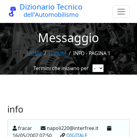
Dizionario Tecnico
dell'Automobilismo
Messaggio
HOME
FORUM
INFO - PAGINA 1
Termini che iniziano per
info
fracar
napoli220@interfree.it
16/05/2007 07:50
DIGITALE