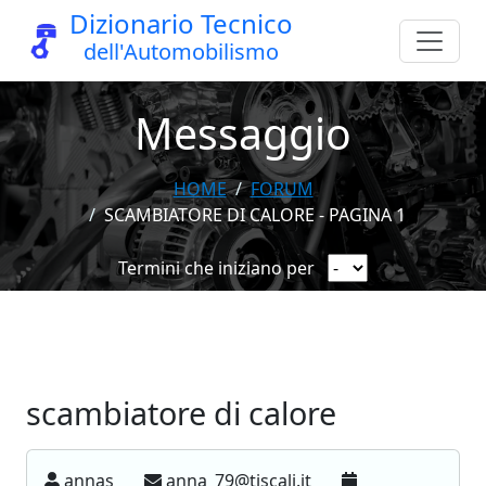
Dizionario Tecnico
dell'Automobilismo
Messaggio
HOME
FORUM
SCAMBIATORE DI CALORE - PAGINA 1
Termini che iniziano per
scambiatore di calore
annas
anna_79@tiscali.it