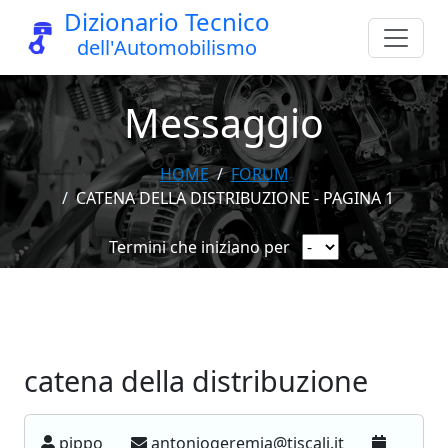
Dizionario Tecnico
dell'Automobilismo
Messaggio
HOME
FORUM
CATENA DELLA DISTRIBUZIONE - PAGINA 1
Termini che iniziano per
catena della distribuzione
pippo
antoniogeremia@tiscali.it