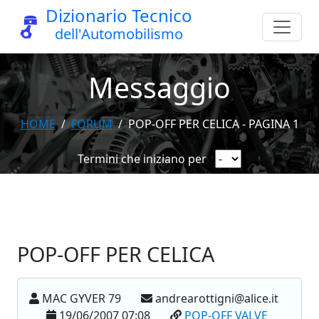
Dizionario Tecnico
dell'Automobilismo
Messaggio
HOME
FORUM
POP-OFF PER CELICA - PAGINA 1
Termini che iniziano per
POP-OFF PER CELICA
MAC GYVER 79
andrearottigni@alice.it
19/06/2007 07:08
POP-OFF VALVE