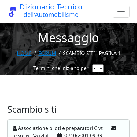
Dizionario Tecnico
dell'Automobilismo
Messaggio
HOME
FORUM
SCAMBIO SITI - PAGINA 1
Termini che iniziano per
Scambio siti
Associazione piloti e preparatori Civt
associvt @civt.it
30/10/2001 09:39