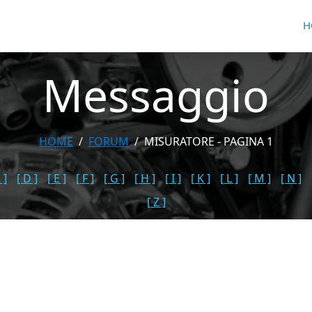
H
Messaggio
HOME
FORUM
MISURATORE - PAGINA 1
 ]
[ D ]
[ E ]
[ F ]
[ G ]
[ H ]
[ I ]
[ K ]
[ L ]
[ M ]
[ N ]
[ Z ]