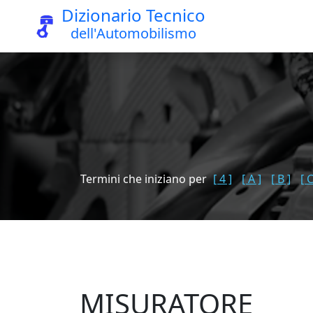
Dizionario Tecnico
dell'Automobilismo
Termini che iniziano per
[ 4 ]
[ A ]
[ B ]
[ C
MISURATORE