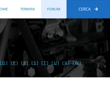
OME
TERMINI
FORUM
CERCA
[ O ]
[ P ]
[ R ]
[ S ]
[ T ]
[ U ]
[ V ]
[ W ]