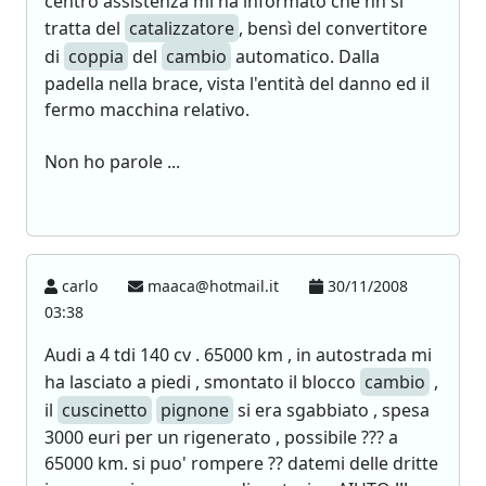
centro assistenza mi ha informato che nn si
tratta del
catalizzatore
, bensì del convertitore
di
coppia
del
cambio
automatico. Dalla
padella nella brace, vista l'entità del danno ed il
fermo macchina relativo.
Non ho parole ...
carlo
maaca@hotmail.it
30/11/2008
03:38
Audi a 4 tdi 140 cv . 65000 km , in autostrada mi
ha lasciato a piedi , smontato il blocco
cambio
,
il
cuscinetto
pignone
si era sgabbiato , spesa
3000 euri per un rigenerato , possibile ??? a
65000 km. si puo' rompere ?? datemi delle dritte