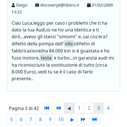
Diego
discoveryd@libero.it
01/02/2009
12:22
Ciao Luca,leggo per caso i problemi che ti ha
dato la tua Audi,io ne ho una identica e ti
dirò...avevo gli stessi "sintomi" e..sai cos'era?
difetto della pompa dell'
olio
(difetto di
fabbricazione)ha 84.000 km si è guastata e ho
fuso motore,
testa
e turbo...in garanzia audi mi
ha riconosciuto la sostituzione di tutto (circa
8.000 Euro)..vedi tu se è il caso di farlo
presente..
1
2
3
4
Pagina 3 di 42
5
6
7
8
9
10