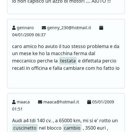
io non capisco un azzo di motori .... AIUTO !!!
gennaro
genny_230@hotmail.it
04/01/2009 06:37
caro amico ho avuto il tuo stesso problema e da
un mese ke ho la macchina ferma dal
meccanico perche la
testata
e difettata percio
recati in officina e falla cambiare com ho fatto io
maaca
maaca@hotmail.it
05/01/2009
01:51
Audi a4 tdi 140 cv. , a 65000 km, mi si e' rotto un
cuscinetto
nel blocco
cambio
, 3500 euri ,