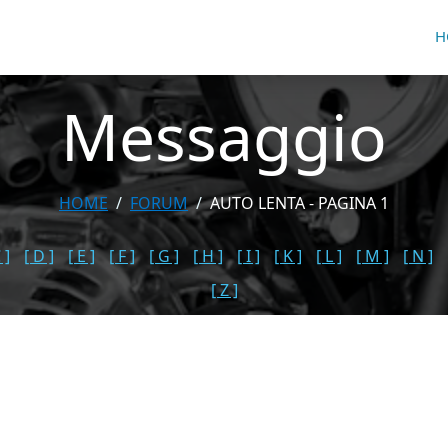
H
Messaggio
HOME
FORUM
AUTO LENTA - PAGINA 1
 ]
[ D ]
[ E ]
[ F ]
[ G ]
[ H ]
[ I ]
[ K ]
[ L ]
[ M ]
[ N ]
[ Z ]