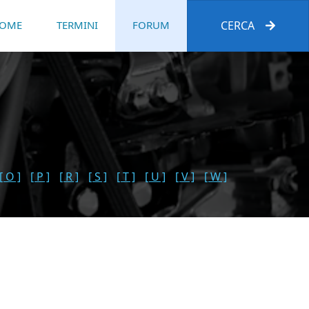
OME
TERMINI
FORUM
CERCA
[ O ]
[ P ]
[ R ]
[ S ]
[ T ]
[ U ]
[ V ]
[ W ]