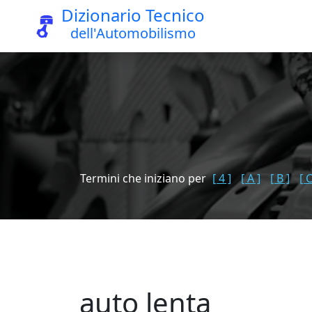
Dizionario Tecnico
dell'Automobilismo
Termini che iniziano per
[ 4 ]
[ A ]
[ B ]
[ C
auto lenta