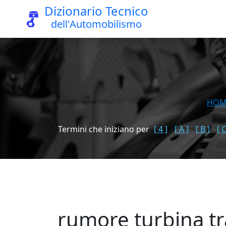
Dizionario Tecnico
dell'Automobilismo
HOM
Termini che iniziano per
[ 4 ]
[ A ]
[ B ]
[ C
rumore turbina t