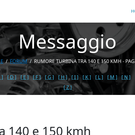
H
Messaggio
E
FORUM
RUMORE TURBINA TRA 140 E 150 KMH - PAG
 ]
[ D ]
[ E ]
[ F ]
[ G ]
[ H ]
[ I ]
[ K ]
[ L ]
[ M ]
[ N ]
[ Z ]
ra 140 e 150 kmh