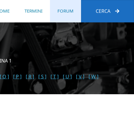
OME
TERMINI
FORUM
CERCA
INA 1
[ O ]
[ P ]
[ R ]
[ S ]
[ T ]
[ U ]
[ V ]
[ W ]