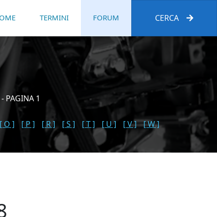
OME
TERMINI
FORUM
CERCA
- PAGINA 1
[ O ]
[ P ]
[ R ]
[ S ]
[ T ]
[ U ]
[ V ]
[ W ]
8