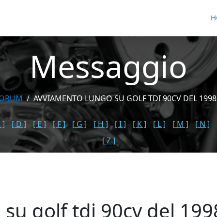
H
Messaggio
FORUM
AVVIAMENTO LUNGO SU GOLF TDI 90CV DEL 1998 
 ]
[ D ]
[ E ]
[ F ]
[ G ]
[ H ]
[ I ]
[ K ]
[ L ]
[ M ]
[ N ]
[ Z ]
su golf tdi 90cv del 199