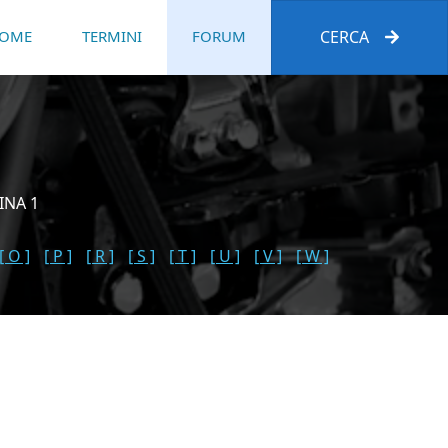
OME
TERMINI
FORUM
CERCA
INA 1
[ O ]
[ P ]
[ R ]
[ S ]
[ T ]
[ U ]
[ V ]
[ W ]