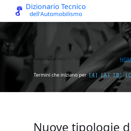
Dizionario Tecnico
dell'Automobilismo
HOM
Termini che iniziano per
[ 4 ]
[ A ]
[ B ]
[ C
Nuove tipologie d