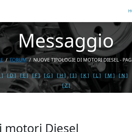
H
Messaggio
E
FORUM
NUOVE TIPOLOGIE DI MOTORI DIESEL - PAG
 ]
[ D ]
[ E ]
[ F ]
[ G ]
[ H ]
[ I ]
[ K ]
[ L ]
[ M ]
[ N ]
[ Z ]
i motori Diesel