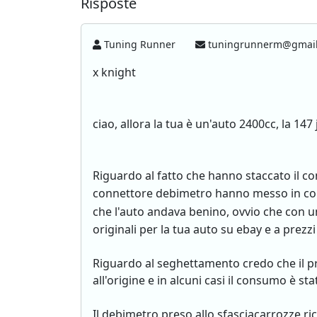
Risposte
Tuning Runner
tuningrunnerm@gmai
x knight
ciao, allora la tua è un'auto 2400cc, la 147 
Riguardo al fatto che hanno staccato il co
connettore debimetro hanno messo in co
che l'auto andava benino, ovvio che con u
originali per la tua auto su ebay e a prezz
Riguardo al seghettamento credo che il pr
all'origine e in alcuni casi il consumo è st
Il debimetro preso allo sfasciacarrozze r