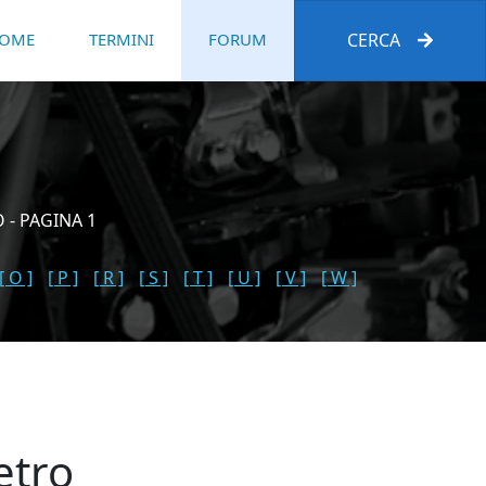
OME
TERMINI
FORUM
CERCA
 - PAGINA 1
[ O ]
[ P ]
[ R ]
[ S ]
[ T ]
[ U ]
[ V ]
[ W ]
etro