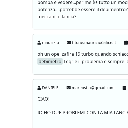
pompa e vedere...per me è+ tutto un modo
potenza....potrebbe essere il debimentro?
meccanico lancia?
maurizio
titone.maurizioòalice.it
oh un opel zafira 19 turbo quando schiacc
debimetro
l egr e il problema e sempre l
DANIELE
mareostia@gmail.com
CIAO!
IO HO DUE PROBLEMI CON LA MIA LANCIA 