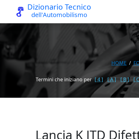
Dizionario Tecnico
dell'Automobilismo
HOME
F
Termini che iniziano per
[ 4 ]
[ A ]
[ B ]
[ C
Lancia K JTD Difet