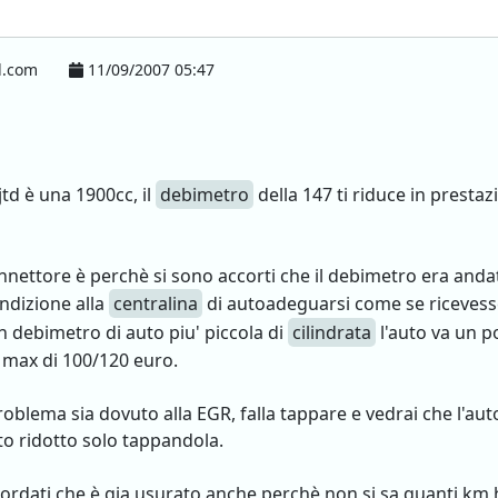
l.com
11/09/2007 05:47
jtd è una 1900cc, il
debimetro
della 147 ti riduce in prestazi
nnettore è perchè si sono accorti che il debimetro era andat
ndizione alla
centralina
di autoadeguarsi come se ricevess
n debimetro di auto piu' piccola di
cilindrata
l'auto va un p
i max di 100/120 euro.
oblema sia dovuto alla EGR, falla tappare e vedrai che l'au
ato ridotto solo tappandola.
icordati che è gia usurato anche perchè non si sa quanti km