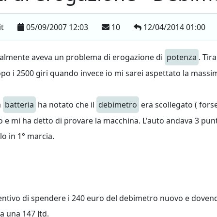
it
05/09/2007 12:03
10
12/04/2014 01:00
tualmente aveva un problema di erogazione di
potenza
. Tir
 i 2500 giri quando invece io mi sarei aspettato la massim
a
batteria
ha notato che il
debimetro
era scollegato ( fors
rlo e mi ha detto di provare la macchina. L'auto andava 3 pun
lo in 1° marcia.
tivo di spendere i 240 euro del debimetro nuovo e dovendo
 una 147 Jtd.