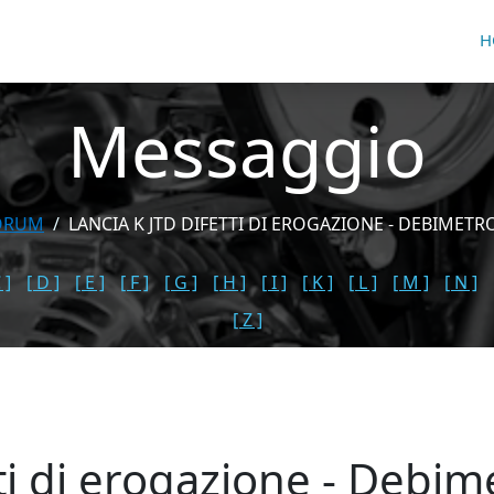
H
Messaggio
ORUM
LANCIA K JTD DIFETTI DI EROGAZIONE - DEBIMETRO
 ]
[ D ]
[ E ]
[ F ]
[ G ]
[ H ]
[ I ]
[ K ]
[ L ]
[ M ]
[ N ]
[ Z ]
ti di erogazione - Debim