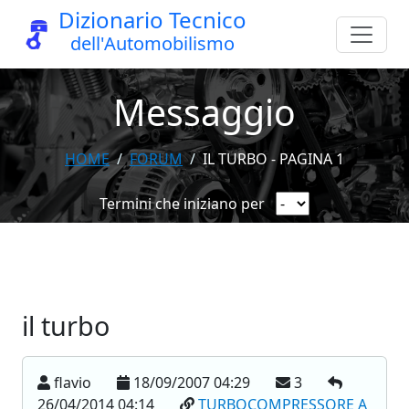
Dizionario Tecnico
dell'Automobilismo
Messaggio
HOME
FORUM
IL TURBO - PAGINA 1
Termini che iniziano per
il turbo
flavio
18/09/2007 04:29
3
26/04/2014 04:14
TURBOCOMPRESSORE A