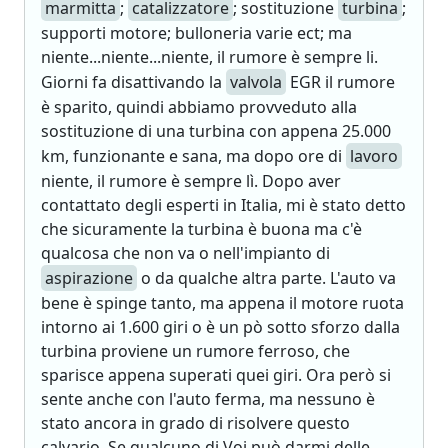
marmitta
;
catalizzatore
; sostituzione
turbina
;
supporti motore; bulloneria varie ect; ma
niente...niente...niente, il rumore è sempre li.
Giorni fa disattivando la
valvola
EGR il rumore
è sparito, quindi abbiamo provveduto alla
sostituzione di una turbina con appena 25.000
km, funzionante e sana, ma dopo ore di
lavoro
niente, il rumore è sempre lì. Dopo aver
contattato degli esperti in Italia, mi è stato detto
che sicuramente la turbina è buona ma c'è
qualcosa che non va o nell'impianto di
aspirazione
o da qualche altra parte. L'auto va
bene è spinge tanto, ma appena il motore ruota
intorno ai 1.600 giri o è un pò sotto sforzo dalla
turbina proviene un rumore ferroso, che
sparisce appena superati quei giri. Ora però si
sente anche con l'auto ferma, ma nessuno è
stato ancora in grado di risolvere questo
calvario. Se qualcuno di Voi può darmi delle