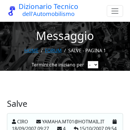
Dizionario Tecnico
dell'Automobilismo
Messaggio
HOME
FORUM
SALVE - PAGINA 1
Termini che iniziano per
Salve
CIRO
YAMAHA.MT01@HOTMAIL.IT
18/09/2007 09:27
4
15/10/2007 09:54