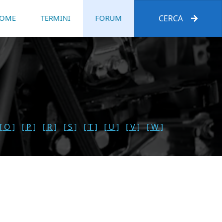
OME
TERMINI
FORUM
CERCA
[ O ]
[ P ]
[ R ]
[ S ]
[ T ]
[ U ]
[ V ]
[ W ]