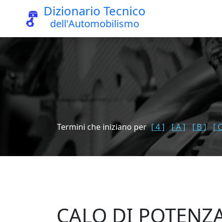
Dizionario Tecnico
dell'Automobilismo
Termini che iniziano per
[ 4 ]
[ A ]
[ B ]
[ C
CALO DI POTENZ