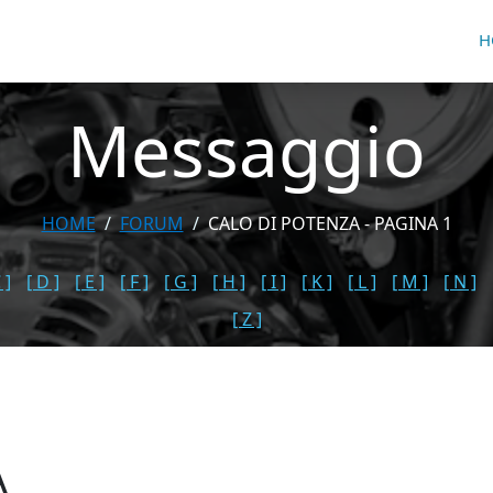
H
Messaggio
HOME
FORUM
CALO DI POTENZA - PAGINA 1
 ]
[ D ]
[ E ]
[ F ]
[ G ]
[ H ]
[ I ]
[ K ]
[ L ]
[ M ]
[ N ]
[ Z ]
A