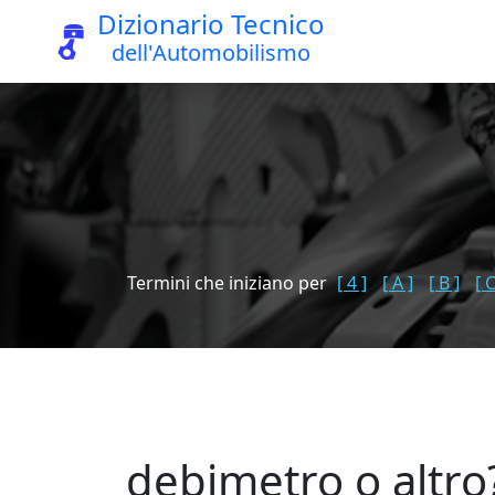
Dizionario Tecnico
dell'Automobilismo
Termini che iniziano per
[ 4 ]
[ A ]
[ B ]
[ C
debimetro o altro