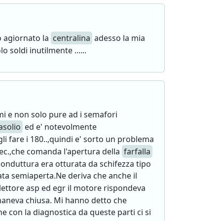
o agiornato la
centralina
adesso la mia
 soldi inutilmente ......
imi e non solo pure ad i semafori
asolio
ed e' notevolmente
li fare i 180..,quindi e' sorto un problema
ec.,che comanda l'apertura della
farfalla
 conduttura era otturata da schifezza tipo
ata semiaperta.Ne deriva che anche il
llettore asp ed egr il motore rispondeva
imaneva chiusa. Mi hanno detto che
 con la diagnostica da queste parti ci si