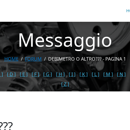
H
Messaggio
HOME
FORUM
DEBIMETRO O ALTRO??? - PAGINA 1
 ]
[ D ]
[ E ]
[ F ]
[ G ]
[ H ]
[ I ]
[ K ]
[ L ]
[ M ]
[ N ]
[ Z ]
???