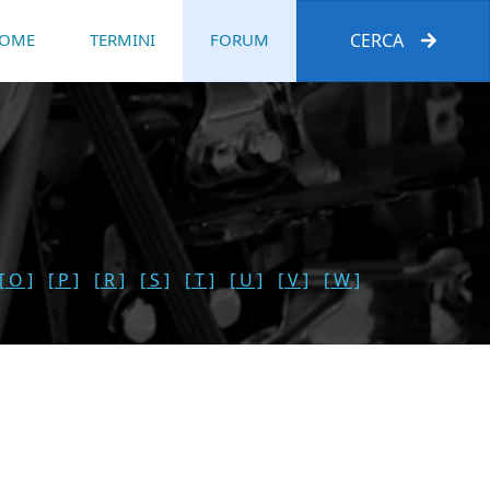
OME
TERMINI
FORUM
CERCA
[ O ]
[ P ]
[ R ]
[ S ]
[ T ]
[ U ]
[ V ]
[ W ]