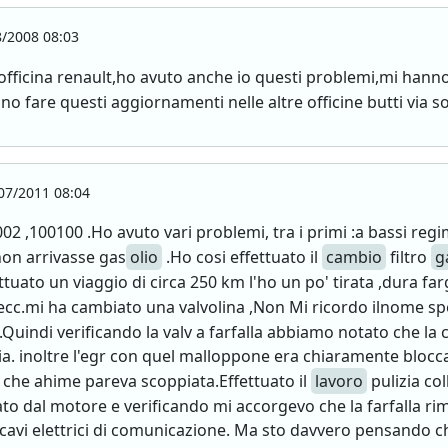
/2008 08:03
a officina renault,ho avuto anche io questi problemi,mi hann
 fare questi aggiornamenti nelle altre officine butti via solo
07/2011 08:04
02 ,100100 .Ho avuto vari problemi, tra i primi :a bassi reg
non arrivasse gas
olio
.Ho cosi effettuato il
cambio
filtro
g
uato un viaggio di circa 250 km l'ho un po' tirata ,dura farg
ecc.mi ha cambiato una valvolina ,Non Mi ricordo ilnome sp
.Quindi verificando la valv a farfalla abbiamo notato che la
ria. inoltre l'egr con quel malloppone era chiaramente blocc
che ahime pareva scoppiata.Effettuato il
lavoro
pulizia co
to dal motore e verificando mi accorgevo che la farfalla r
cavi elettrici di comunicazione. Ma sto davvero pensando che