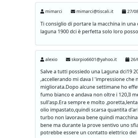
mimarci
mimarci@tiscali.it
27/08
Ti consiglio di portare la macchina in un
laguna 1900 dci è perfetta solo loro possono
alexio
skorpio6601@yahoo.it
26/
Salve a tutti possiedo una Laguna dci19 20
,accellerando mi dava l 'impressione che 
migliorata.Dopo alcune settimane ho effett
fumo bianco e andava non oltre i 120,Il m
sull'asp.Era sempre e molto ,poretta,lenta
olio impastato,quindi scarsa quantita d'a
turbo non lavorava bene quindi macchina 
bene ma durante la prove sentivo uno sfia
potrebbe essere un contatto elettrico dei 