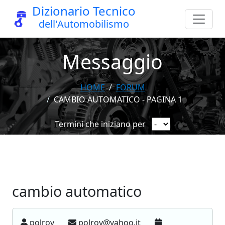
Dizionario Tecnico
dell'Automobilismo
Messaggio
HOME
FORUM
CAMBIO AUTOMATICO - PAGINA 1
Termini che iniziano per
cambio automatico
polrov
polrov@yahoo.it