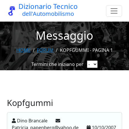
Dizionario Tecnico
dell'Automobilismo
Messaggio
HOME
FORUM
KOPFGUMMI - PAGINA 1
Termini che iniziano per
Kopfgummi
Dino Brancale
Patricia_papenberg@yahoo.de
10/10/2007