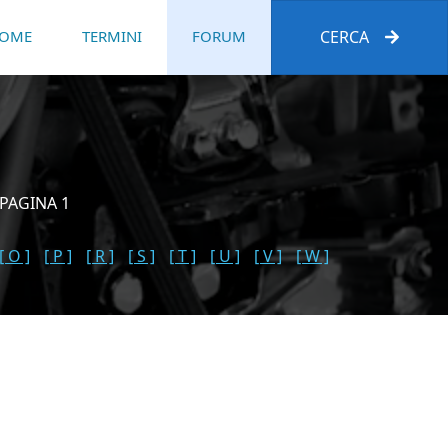
OME
TERMINI
FORUM
CERCA
PAGINA 1
[ O ]
[ P ]
[ R ]
[ S ]
[ T ]
[ U ]
[ V ]
[ W ]