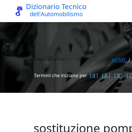
Dizionario Tecnico
dell'Automobilismo
HOME
Termini che iniziano per
[ 4 ]
[ A ]
[ B ]
[ C
sostituzione pomp