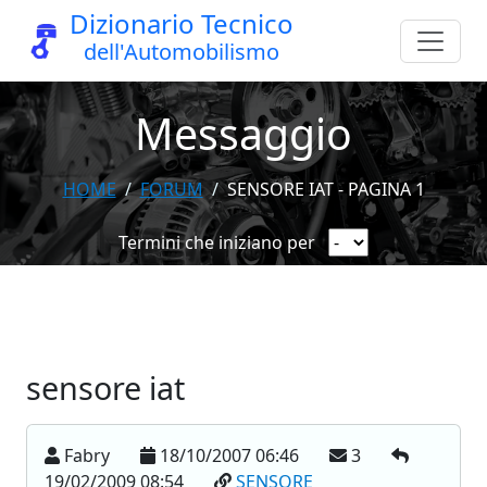
Dizionario Tecnico
dell'Automobilismo
Messaggio
HOME
FORUM
SENSORE IAT - PAGINA 1
Termini che iniziano per
sensore iat
Fabry
18/10/2007 06:46
3
19/02/2009 08:54
SENSORE