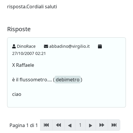
risposta.Cordiali saluti
Risposte
DinoRace
abbadino@virgilio.it
27/10/2007 02:21
X Raffaele
è il flussometro.... (
debimetro
)
ciao
1
Pagina 1 di 1