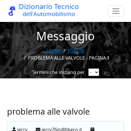
Dizionario Tecnico
dell'Automobilismo
Messaggio
HOME
FORUM
PROBLEMA ALLE VALVOLE - PAGINA 1
Termini che iniziano per
problema alle valvole
jerry
jerry76jn@libero.it